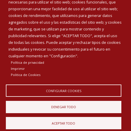
Teléfonos de interés
necesarias para utilizar el sitio web; cookies funcionales, que
proporcionan una mejor facilidad de uso al utilizar el sitio web;
INICIAR SESIÓN
cookies de rendimiento, que utilizamos para generar datos
MAPA WEB
agregados sobre el uso y las estadísticas del sitio web; y cookies
de marketing, que se utilizan para mostrar contenido y
publicidad relevantes. Si elige "ACEPTAR TODO", acepta el uso
de todas las cookies. Puede aceptar y rechazar tipos de cookies
individuales y revocar su consentimiento para el futuro en
cualquier momento en "Configuración".
Política de privacidad
Imprimir
Politica de Cookies
CONFIGURAR COOKIES
Aviso Legal
Política de privacidad
Política de Cookies
DENEGAR TODO
Declaración de accesibilidad
ACEPTAR TODO
Diputación de Burgos